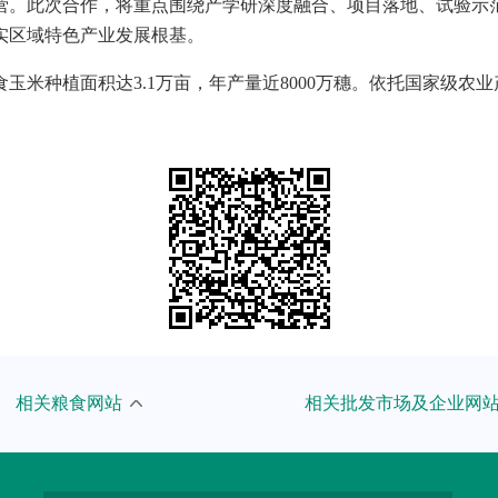
营。此次合作，将重点围绕产学研深度融合、项目落地、试验示
实区域特色产业发展根基。
鲜食玉米种植面积达3.1万亩，年产量近8000万穗。依托国家级
粮食和物资储备局
武汉国家粮食交易中心
相关粮食网站
相关批发市场及企业网
食和物资储备局
吉林粮食中心批发市场
粮农组织
湖南粮食中心批发市场