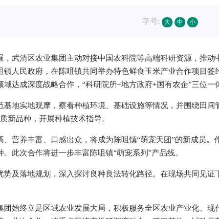
字号:
大
中
小
展，武清区农业集团主动对接中国农科院等高端科研资源，推动
咀镇人民政府，在陈咀镇共同举办特色鲜食玉米产业合作项目签
域达成深度战略合作，“科研院所+地方政府+国有农企”三位
范基地实地观摩，察看种植环境、基础设施等情况，并围绕田间
优质新品种，开展种植技术指导。
、营养丰富、口感出众，将成为陈咀镇“萌宠天团”的新成员。作
种。此次合作将进一步丰富陈咀镇“萌宠系列”产品线。
优势及落地规划，深入探讨良种良法转化路径。在现场共同见证
集团始终立足区域农业发展大局，积极服务全区农业产业化、现