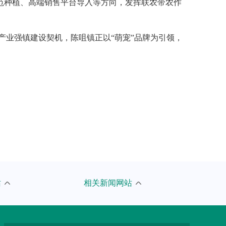
范种植、高端销售平台导入等方向，发挥联农带农作
农业产业强镇建设契机，陈咀镇正以“萌宠”品牌为引领，
人民网
站
相关新闻网站
京报网
新浪