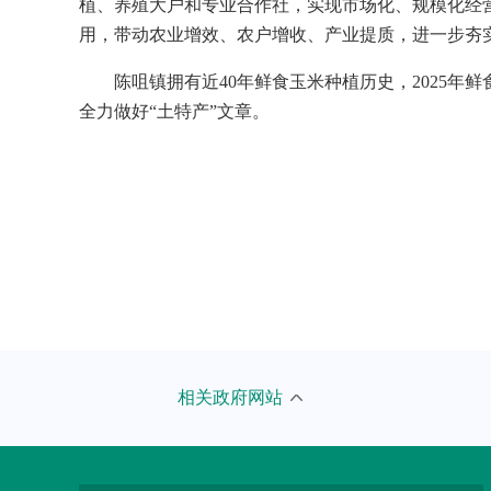
植、养殖大户和专业合作社，实现市场化、规模化经
用，带动农业增效、农户增收、产业提质，进一步夯
陈咀镇拥有近40年鲜食玉米种植历史，2025年
全力做好“土特产”文章。
市发展改革委
北京市
相关政府网站
市教委
国家粮
市科委
联合国