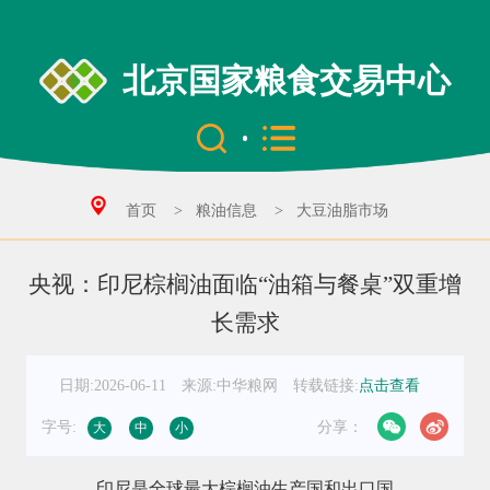
北京国家粮食交易中心
首页
>
粮油信息
>
大豆油脂市场
央视：印尼棕榈油面临“油箱与餐桌”双重增
长需求
日期:2026-06-11
来源:中华粮网
转载链接:
点击查看
字号:
分享：
大
中
小
印尼是全球最大棕榈油生产国和出口国。