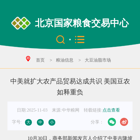
北京国家粮食交易中心
首页
>
粮油信息
>
大豆油脂市场
中美就扩大农产品贸易达成共识 美国豆农
如释重负
日期:2025-11-03
来源:中华粮网
转载链接:
点击查看
字号:
分享：
大
中
小
10月30日，商务部新闻发言人介绍了中美吉隆坡