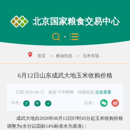
北京国家粮食交易中心
首页
>
粮油信息
>
玉米市场
6月12日山东成武大地玉米收购价格
日期:2026-06-12
来源:中华粮网
转载链接:
点击查看
字号:
分享：
大
中
小
成武大地自2026年06月12日07时45分起玉米收购价格
调整为(水分以囯标14%标准水为基准)：