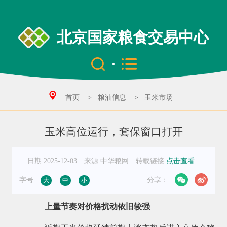
北京国家粮食交易中心
首页
>
粮油信息
>
玉米市场
玉米高位运行，套保窗口打开
日期:2025-12-03
来源:中华粮网
转载链接:
点击查看
字号:
分享：
大
中
小
上量节奏对价格扰动依旧较强