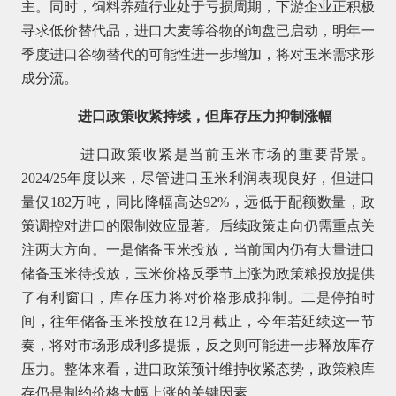
主。同时，饲料养殖行业处于亏损周期，下游企业正积极
寻求低价替代品，进口大麦等谷物的询盘已启动，明年一
季度进口谷物替代的可能性进一步增加，将对玉米需求形
成分流。
进口政策收紧持续，但库存压力抑制涨幅
进口政策收紧是当前玉米市场的重要背景。
2024/25年度以来，尽管进口玉米利润表现良好，但进口
量仅182万吨，同比降幅高达92%，远低于配额数量，政
策调控对进口的限制效应显著。后续政策走向仍需重点关
注两大方向。一是储备玉米投放，当前国内仍有大量进口
储备玉米待投放，玉米价格反季节上涨为政策粮投放提供
了有利窗口，库存压力将对价格形成抑制。二是停拍时
间，往年储备玉米投放在12月截止，今年若延续这一节
奏，将对市场形成利多提振，反之则可能进一步释放库存
压力。整体来看，进口政策预计维持收紧态势，政策粮库
存仍是制约价格大幅上涨的关键因素。