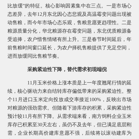
比放缓”的特征。核心影响因素集中在三点。一是市场心
态差异，去年12月东北因心态悲观及高温霉变问题出现被
动售粮，而今年市场心态乐观，售粮意愿更趋理性。二是
粮源质量分化，华北粮源存在霉变问题，东北优质粮源备
受追捧，农户惜售情绪有所上升。三是春节时间延后，年
前售粮时间窗口延长，为农户择机售粮提供了充足空间，
进而放缓同比售粮节奏。
采购紧迫性下降，替代需求初现端倪
11月玉米价格上涨本质是上一年度翘尾行情的延
续，核心驱动力来自结转库存偏低带来的采购紧迫性。整
个11月进口玉米定向投放成交率接近100%，反映出市场
对粮源的强劲需求。但随着下游库存的积累，采购紧迫性
预计较11月有所下降。从需求端来看，南方饲料企业玉米
库存已积累至30天左右，虽仍不及去年，但已满足底层刚
需，企业长期高价建库意愿不强，后续将以滚动建库为