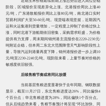
近期玉米价格延续前期上涨态势后进入高位企稳
阶段，区域报价呈现差异化上涨。北港报价周比上涨40
元/吨，广东港散船报价周比上涨80元/吨，南北港口实时
贸易利润扩大至50-60元/吨。现货端表现坚挺，近期因汽
运和火运集港到货量增加，一定程度上抑制了价格过快上
涨，同时北港下游船期依旧密集，采购需求旺盛，为价格
提供有力支撑，周末期间锦州港主流报价在2220-2230元/
吨附近企稳，但本周二东北大范围降雪天气影响阶段性上
量，导致汽运到港量再度下降，锦州港报价进一步上调10
元/吨至2230-2240元/吨。现阶段来看，上量节奏对价格的
敏感度依旧较强。
后续售粮节奏或将同比放缓
当前基层售粮进度显著快于去年同期。钢联数据
显示，截至11月27日，东北售粮进度达26%，同比偏快4
个百分点；华北售粮进度为28%，同比偏快1个百分点。
但从后续趋势来看，售粮节奏预计将呈现“环比加快、同