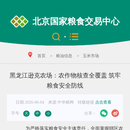
北京国家粮食交易中心
首页
>
粮油信息
>
玉米市场
黑龙江逊克农场：农作物核查全覆盖 筑牢
粮食安全防线
日期:2026-06-04
来源:中华粮网
转载链接:
点击查看
字号:
分享：
大
中
小
为严格落实粮食安全主体责任，全面掌握辖区农